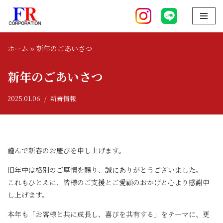
コ
ン
ホーム
»
新年のごあいさつ
テ
ン
新年のごあいさつ
ツ
へ
2025.01.06
新着情報
ス
キ
ッ
プ
謹んで新春のお慶びを申し上げます。
旧年中は格別のご厚情を賜り、誠にありがとうございました。
これもひとえに、皆様のご支援とご愛顧のおかげと心より感謝申
し上げます。
本年も「お客様と共に成長し、喜びを共有する」をテーマに、更