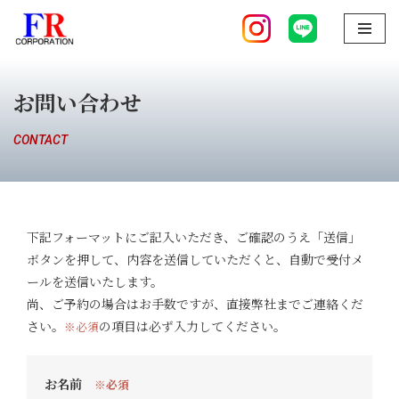
コ
ン
テ
お問い合わせ
ン
ツ
CONTACT
へ
ス
キ
ッ
下記フォーマットにご記入いただき、ご確認のうえ「送信」
プ
ボタンを押して、内容を送信していただくと、自動で受付メ
ールを送信いたします。
尚、ご予約の場合はお手数ですが、直接弊社までご連絡くだ
さい。
の項目は必ず入力してください。
※必須
お名前
※必須