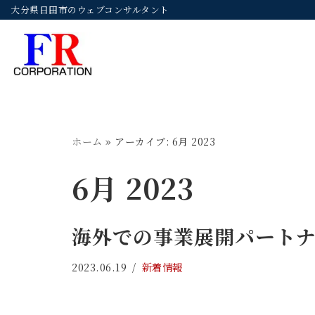
大分県日田市のウェブコンサルタント
コ
ン
テ
ン
ツ
へ
ホーム
»
アーカイブ: 6月 2023
ス
6月 2023
キ
ッ
プ
海外での事業展開パート
2023.06.19
新着情報