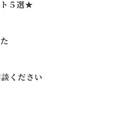
ット５選★
した
相談ください