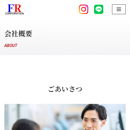
コ
ン
テ
会社概要
ン
ツ
ABOUT
へ
ス
キ
ッ
プ
ごあいさつ