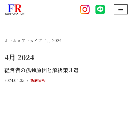
コ
ン
テ
ン
ホーム
»
アーカイブ: 4月 2024
ツ
へ
4月 2024
ス
キ
経営者の孤独原因と解決策３選
ッ
2024.04.05
新着情報
プ