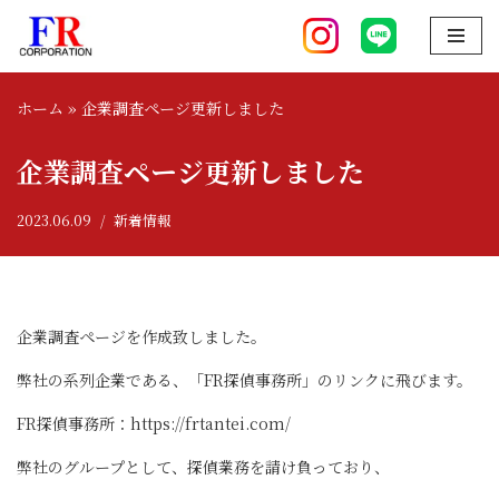
コ
ン
ホーム
»
企業調査ページ更新しました
テ
ン
企業調査ページ更新しました
ツ
へ
2023.06.09
新着情報
ス
キ
ッ
プ
企業調査ページを作成致しました。
弊社の系列企業である、「FR探偵事務所」のリンクに飛びます。
FR探偵事務所：https://frtantei.com/
弊社のグループとして、探偵業務を請け負っており、