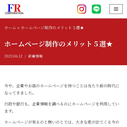
コ
ン
ホーム
»
ホームページ制作のメリット５選★
テ
ン
ホームページ制作のメリット５選★
ツ
へ
2023.06.12
新着情報
ス
キ
ッ
プ
今や、企業やお店のホームページを持つことは当たり前の時代に
なってきました。
行政や銀行も、企業情報を調べるのにホームページを利用してい
ます。
ホームページが有るのと無いのとでは、大きな差が出てくる今の